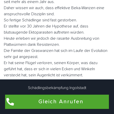
seit mehr als einem Jahr aus.
Daher wissen wir auch, dass effektive Beka-Wanzen eine
anspruchsvolle Disziplin sind.
So fertige Schädlinge sind fast gestorben.
Er stellte vor 30 Jahren die Hypothese auf, dass
blutsaugende Ektoparasiten auftreten würden.
Heute erleben wir jedoch die rasante Ausbreitung von
Plattwürmern dank Resistenzen.
Die Familie der Graswanzen hat sich im Laufe der Evolution
sehr gut angepasst.
Er hat seine Flügel verloren, seinen Körper, was dazu
geführt hat, dass er sich in vielen Ecken und Winkeln
versteckt hat, sein Augenlicht ist verkümmert.
Nicht lectularius, daher der Name, den der Klecks malte.
Wenn Sie sie schnell betrachten, ähneln sie in Größe und
Schädlingsbekämpfung Ingolstadt
Fabe einem Apfel.
Es gibt ungefähr fünf Millionen Parasiten, wenn sie nüchtern
Gleich Anrufen
sind, aber sie können eine Größe von fast einem Zoll
erreichen.