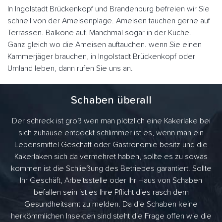
In Ingolstadt Brückenkopf und Brandenburg befreien wir Sie
schnell von der Ameisenplage. Ameisen tauchen gerne auf
Terrassen. Balkone auf. Manchmal sogar in der Küche.
Ganz gleich wo die Ameisen auftauchen. wenn Sie einen
Kammerjäger brauchen, in Ingolstadt Brückenkopf oder
Umland leben, dann rufen Sie uns an.
Schaben überall
Der schreck ist groß wen man plötzlich eine Kakerlake bei
sich zuhause entdeckt schlimmer ist es, wenn man ein
Lebensmittel Geschäft oder Gastronomie besitz und die
Kakerlaken sich da vermehret haben, sollte es zu sowas
kommen ist die Schließung des Betriebes garantiert. Sollte
Ihr Geschäft, Arbeitsstelle oder Ihr Haus von Schaben
befallen sein ist es Ihre Pflicht dies rasch dem
Gesundheitsamt zu melden. Da die Schaben keine
herkömmlichen Insekten sind steht die Frage offen wie die