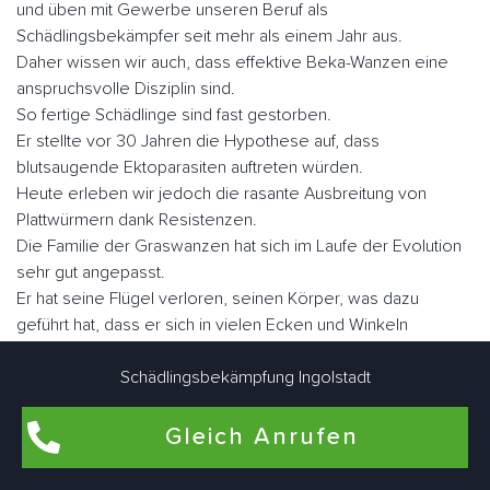
und üben mit Gewerbe unseren Beruf als
Schädlingsbekämpfer seit mehr als einem Jahr aus.
Daher wissen wir auch, dass effektive Beka-Wanzen eine
anspruchsvolle Disziplin sind.
So fertige Schädlinge sind fast gestorben.
Er stellte vor 30 Jahren die Hypothese auf, dass
blutsaugende Ektoparasiten auftreten würden.
Heute erleben wir jedoch die rasante Ausbreitung von
Plattwürmern dank Resistenzen.
Die Familie der Graswanzen hat sich im Laufe der Evolution
sehr gut angepasst.
Er hat seine Flügel verloren, seinen Körper, was dazu
geführt hat, dass er sich in vielen Ecken und Winkeln
versteckt hat, sein Augenlicht ist verkümmert.
Nicht lectularius, daher der Name, den der Klecks malte.
Schädlingsbekämpfung Ingolstadt
Wenn Sie sie schnell betrachten, ähneln sie in Größe und
Fabe einem Apfel.
Gleich Anrufen
Es gibt ungefähr fünf Millionen Parasiten, wenn sie nüchtern
sind, aber sie können eine Größe von fast einem Zoll