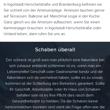
In Ingolstadt Herschelstraße und Brandenburg befreien wir
Sie schnell von der Ameisenplage. Ameisen tauchen gerne
auf Terrassen. Balkone auf. Manchmal sogar in der Küche.
Ganz gleich wo die Ameisen auftauchen. wenn Sie einen
Kammerjäger brauchen, in Ingolstadt Herschelstraße oder
Umland leben, dann rufen Sie uns an.
Schaben überall
Der schreck ist groß wen man plötzlich eine Kakerlake bei
sich zuhause entdeckt schlimmer ist es, wenn man ein
Lebensmittel Geschäft oder Gastronomie besitz und die
Kakerlaken sich da vermehret haben, sollte es zu sowas
kommen ist die Schließung des Betriebes garantiert. Sollte
Ihr Geschäft, Arbeitsstelle oder Ihr Haus von Schaben
befallen sein ist es Ihre Pflicht dies rasch dem
Gesundheitsamt zu melden. Da die Schaben keine
herkömmlichen Insekten sind steht die Frage offen wie die