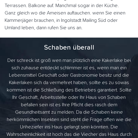
Terrassen. Balkone auf. Manchmal sogar in der Küche.
Ganz gleich wo die Ameisen auftauchen. wenn Sie einen
Kammerjäger brauchen, in Ingolstadt Mailing Süd oder
Umland leben, dann rufen Sie uns an.
Schaben überall
Der schreck ist groß wen man plötzlich eine Kakerlake bei
sich zuhause entdeckt schlimmer ist es, wenn man ein
Lebensmittel Geschäft oder Gastronomie besitz und die
Kakerlaken sich da vermehret haben, sollte es zu sowas
kommen ist die Schließung des Betriebes garantiert. Sollte
Ihr Geschäft, Arbeitsstelle oder Ihr Haus von Schaben
befallen sein ist es Ihre Pflicht dies rasch dem
Gesundheitsamt zu melden. Da die Schaben keine
herkömmlichen Insekten sind steht die Frage offen wie die
Unheziefer ins Haus gelangt sein könnten. Die
Wahrscheinlichkeit ist hoch das die Viecher das Haus durch