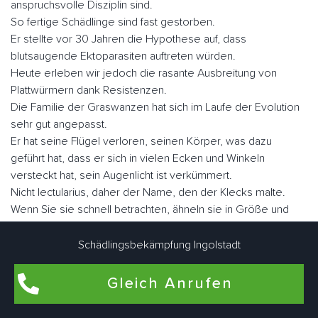
anspruchsvolle Disziplin sind.
So fertige Schädlinge sind fast gestorben.
Er stellte vor 30 Jahren die Hypothese auf, dass
blutsaugende Ektoparasiten auftreten würden.
Heute erleben wir jedoch die rasante Ausbreitung von
Plattwürmern dank Resistenzen.
Die Familie der Graswanzen hat sich im Laufe der Evolution
sehr gut angepasst.
Er hat seine Flügel verloren, seinen Körper, was dazu
geführt hat, dass er sich in vielen Ecken und Winkeln
versteckt hat, sein Augenlicht ist verkümmert.
Nicht lectularius, daher der Name, den der Klecks malte.
Wenn Sie sie schnell betrachten, ähneln sie in Größe und
Fabe einem Apfel.
Es gibt ungefähr fünf Millionen Parasiten, wenn sie nüchtern
Schädlingsbekämpfung Ingolstadt
sind, aber sie können eine Größe von fast einem Zoll
erreichen.
Gleich Anrufen
Der Mensch ist der Hauptwirt blutsaugender Ektoparasiten.