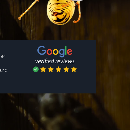
 er
 und