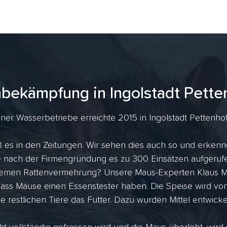
nbekämpfung in Ingolstadt Pette
ener Wasserbetriebe erreichte 2015 in Ingolstadt Pettenhof
eß es in den Zeitungen. Wir sehen dies auch so und erkenn
ahre nach der Firmengründung es zu 300 Einsätzen aufger
tremen Rattenvermehrung? Unsere Maus-Experten Klaus Me
dass Mäuse einen Essenstester haben. Die Speise wird vo
ie restlichen Tiere das Futter. Dazu wurden Mittel entwicke